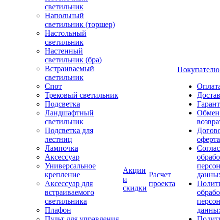
светильник
Напольный
светильник (торшер)
Настольный
светильник
Настенный
светильник (бра)
Встраиваемый
Покупателю
светильник
Спот
Оплат
Трековый светильник
Доста
Подсветка
Гаран
Ландшафтный
Обмен
светильник
возвра
Подсветка для
Догов
лестниц
оферта
Лампочка
Соглас
Аксессуар
обрабо
Универсальное
персо
Акции
крепление
Расчет
данны
и
Аксессуар для
проекта
Полит
скидки
встраиваемого
обраб
светильника
персо
Плафон
данны
Пульт для управления
Полит