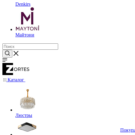
Denkirs
Майтони
Каталог
Люстры
Покуп