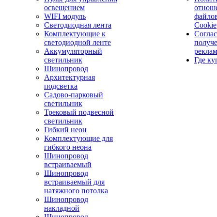
освещением
отнош
WIFI модуль
файло
Светодиодная лента
Cookie
Комплектующие к
Соглас
светодиодной ленте
получ
Аккумуляторный
рекла
светильник
Где ку
Шинопровод
Архитектурная
подсветка
Садово-парковый
светильник
Трековый подвесной
светильник
Гибкий неон
Комплектующие для
гибкого неона
Шинопровод
встраиваемый
Шинопровод
встраиваемый для
натяжного потолка
Шинопровод
накладной
Шинопровод