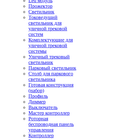
Led модуль
Прожектор
Светильник
Токоведущий
светильник для
уличной трековой
систем
Комплектующие для
уличной трековой
системы
Уличный трековый
светильник
Парковый светильник
Столб для паркового
светильника
Готовая конструкция
(набор)
Профиль
Диммер
Выключатель
Мастер контроллер
Роторная
беспроводная панель
управления
Контроллер