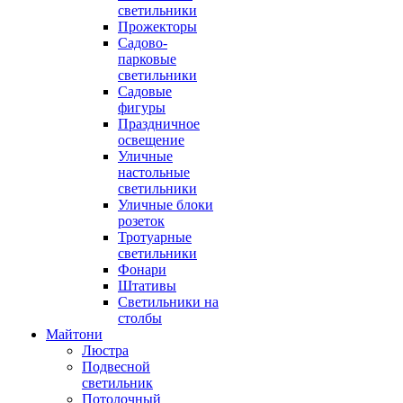
светильники
Прожекторы
Садово-
парковые
светильники
Садовые
фигуры
Праздничное
освещение
Уличные
настольные
светильники
Уличные блоки
розеток
Тротуарные
светильники
Фонари
Штативы
Светильники на
столбы
Майтони
Люстра
Подвесной
светильник
Потолочный