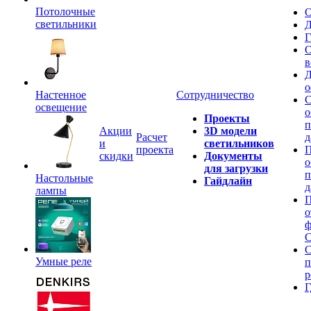
Потолочные
О
светильники
Д
Г
О
в
Д
о
Настенное
Сотрудничество
С
освещение
о
Проекты
п
Акции
3D модели
Расчет
д
и
светильников
проекта
П
скидки
Документы
о
для загрузки
п
Настольные
Гайдлайн
д
лампы
П
о
ф
C
С
Умные реле
п
р
Г