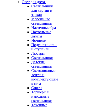
Свет для дома
Светильники
для картин и
зеркал
Мебельные
светильники
Настенные бра
Настольные
лампы
Ночники
Подсветка стен
и ступеней
Люстры
Светильники
Детские
светильники
Светодиодные
ленты и
комплектующие
к ним
Споты
Торшеры и
напольные
светильники
Точечные