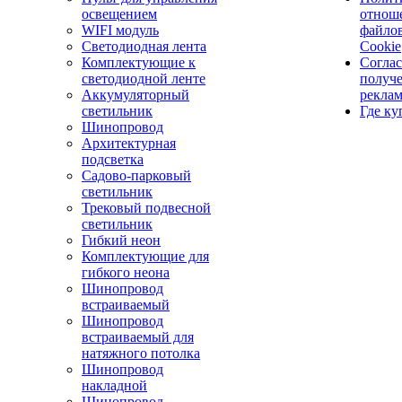
освещением
отнош
WIFI модуль
файло
Светодиодная лента
Cookie
Комплектующие к
Соглас
светодиодной ленте
получ
Аккумуляторный
рекла
светильник
Где ку
Шинопровод
Архитектурная
подсветка
Садово-парковый
светильник
Трековый подвесной
светильник
Гибкий неон
Комплектующие для
гибкого неона
Шинопровод
встраиваемый
Шинопровод
встраиваемый для
натяжного потолка
Шинопровод
накладной
Шинопровод