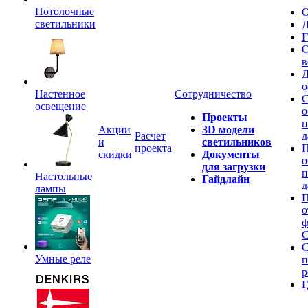
Потолочные
О
светильники
Д
Г
О
в
Д
о
Настенное
Сотрудничество
С
освещение
о
Проекты
п
Акции
3D модели
Расчет
д
и
светильников
проекта
П
скидки
Документы
о
для загрузки
п
Настольные
Гайдлайн
д
лампы
П
о
ф
C
С
Умные реле
п
р
Г