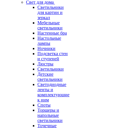
Свет для дома
Светильники
для картин и
зеркал
Мебельные
светильники
Настенные бра
Настольные
лампы
Ночники
Подсветка стен
и ступеней
Люстры
Светильники
Детские
светильники
Светодиодные
ленты и
комплектующие
к ним
Споты
Торшеры и
напольные
светильники
Точечные