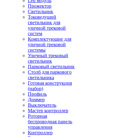
Led модуль
Прожектор
Светильник
Токоведущий
светильник для
уличной трековой
систем
Комплектующие для
уличной трековой
системы
Уличный трековый
светильник
Парковый светильник
Столб для паркового
светильника
Готовая конструкция
(набор)
Профиль
Диммер
Выключатель
Мастер контроллер
Роторная
беспроводная панель
управления
Контроллер