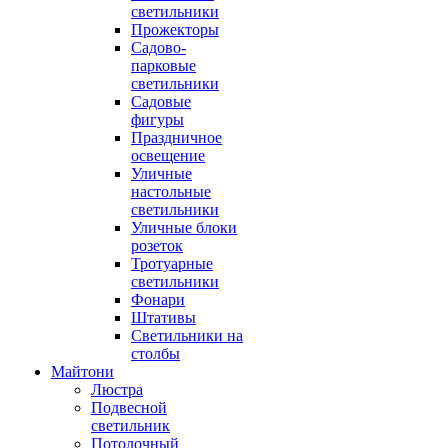
светильники
Прожекторы
Садово-
парковые
светильники
Садовые
фигуры
Праздничное
освещение
Уличные
настольные
светильники
Уличные блоки
розеток
Тротуарные
светильники
Фонари
Штативы
Светильники на
столбы
Майтони
Люстра
Подвесной
светильник
Потолочный