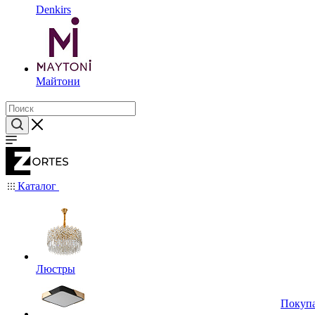
Denkirs
Майтони
Каталог
Люстры
Покуп