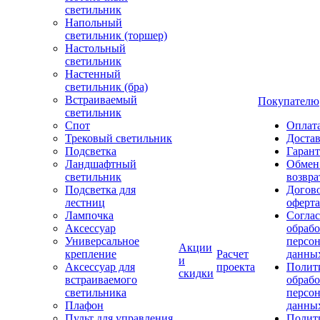
светильник
Напольный
светильник (торшер)
Настольный
светильник
Настенный
светильник (бра)
Встраиваемый
Покупателю
светильник
Спот
Оплат
Трековый светильник
Доста
Подсветка
Гаран
Ландшафтный
Обмен
светильник
возвра
Подсветка для
Догов
лестниц
оферта
Лампочка
Соглас
Аксессуар
обрабо
Универсальное
персо
Акции
крепление
Расчет
данны
и
Аксессуар для
проекта
Полит
скидки
встраиваемого
обраб
светильника
персо
Плафон
данны
Пульт для управления
Полит