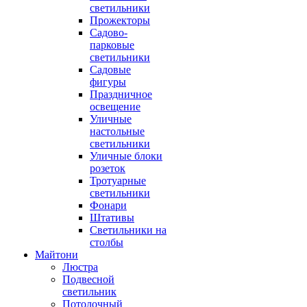
светильники
Прожекторы
Садово-
парковые
светильники
Садовые
фигуры
Праздничное
освещение
Уличные
настольные
светильники
Уличные блоки
розеток
Тротуарные
светильники
Фонари
Штативы
Светильники на
столбы
Майтони
Люстра
Подвесной
светильник
Потолочный