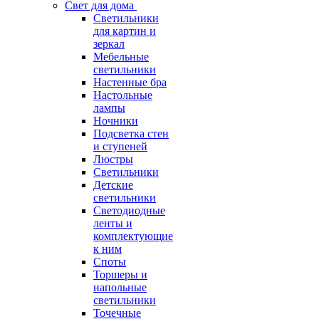
Свет для дома
Светильники
для картин и
зеркал
Мебельные
светильники
Настенные бра
Настольные
лампы
Ночники
Подсветка стен
и ступеней
Люстры
Светильники
Детские
светильники
Светодиодные
ленты и
комплектующие
к ним
Споты
Торшеры и
напольные
светильники
Точечные