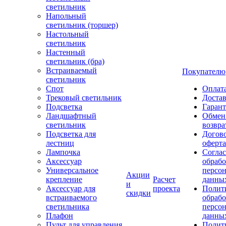
светильник
Напольный
светильник (торшер)
Настольный
светильник
Настенный
светильник (бра)
Встраиваемый
Покупателю
светильник
Спот
Оплат
Трековый светильник
Доста
Подсветка
Гаран
Ландшафтный
Обмен
светильник
возвра
Подсветка для
Догов
лестниц
оферта
Лампочка
Соглас
Аксессуар
обрабо
Универсальное
персо
Акции
крепление
Расчет
данны
и
Аксессуар для
проекта
Полит
скидки
встраиваемого
обраб
светильника
персо
Плафон
данны
Пульт для управления
Полит