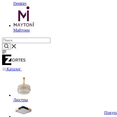
Denkirs
Майтони
Каталог
Люстры
Покуп