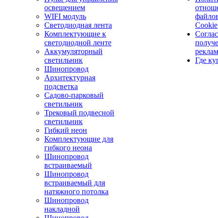
освещением
отнош
WIFI модуль
файло
Светодиодная лента
Cookie
Комплектующие к
Соглас
светодиодной ленте
получ
Аккумуляторный
рекла
светильник
Где ку
Шинопровод
Архитектурная
подсветка
Садово-парковый
светильник
Трековый подвесной
светильник
Гибкий неон
Комплектующие для
гибкого неона
Шинопровод
встраиваемый
Шинопровод
встраиваемый для
натяжного потолка
Шинопровод
накладной
Шинопровод