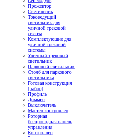
Led модуль
Прожектор
Светильник
Токоведущий
светильник для
уличной трековой
систем
Комплектующие для
уличной трековой
системы
Уличный трековый
светильник
Парковый светильник
Столб для паркового
светильника
Готовая конструкция
(набор)
Профиль
Диммер
Выключатель
Мастер контроллер
Роторная
беспроводная панель
управления
Контроллер