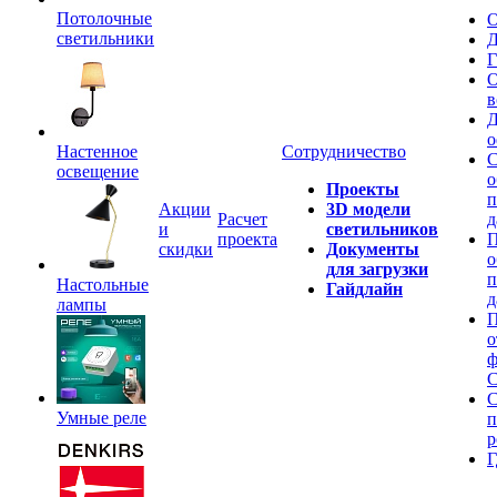
Потолочные
О
светильники
Д
Г
О
в
Д
о
Настенное
Сотрудничество
С
освещение
о
Проекты
п
Акции
3D модели
Расчет
д
и
светильников
проекта
П
скидки
Документы
о
для загрузки
п
Настольные
Гайдлайн
д
лампы
П
о
ф
C
С
Умные реле
п
р
Г