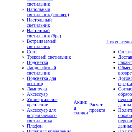
светильник
Напольный
светильник (торшер)
Настольный
светильник
Настенный
светильник (бра)
Встраиваемый
Покупателю
светильник
Спот
Оплат
Трековый светильник
Доста
Подсветка
Гаран
Ландшафтный
Обмен
светильник
возвра
Подсветка для
Догов
лестниц
оферта
Лампочка
Соглас
Аксессуар
обрабо
Универсальное
персо
Акции
крепление
Расчет
данны
и
Аксессуар для
проекта
Полит
скидки
встраиваемого
обраб
светильника
персо
Плафон
данны
Пульт для управления
Полит