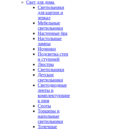
Свет для дома
Светильники
для картин и
зеркал
Мебельные
светильники
Настенные бра
Настольные
лампы
Ночники
Подсветка стен
и ступеней
Люстры
Светильники
Детские
светильники
Светодиодные
ленты и
комплектующие
к ним
Споты
Торшеры и
напольные
светильники
Точечные