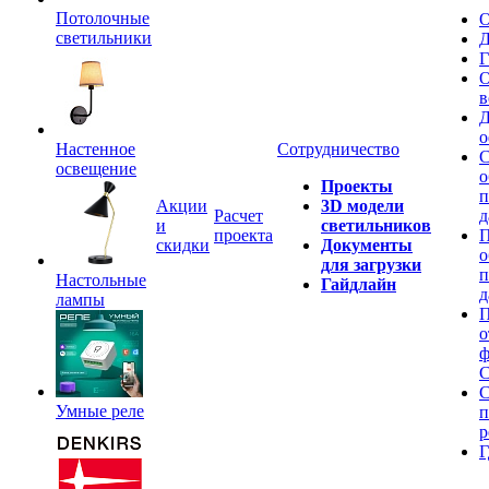
Потолочные
О
светильники
Д
Г
О
в
Д
о
Настенное
Сотрудничество
С
освещение
о
Проекты
п
Акции
3D модели
Расчет
д
и
светильников
проекта
П
скидки
Документы
о
для загрузки
п
Настольные
Гайдлайн
д
лампы
П
о
ф
C
С
Умные реле
п
р
Г