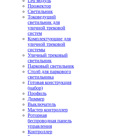
Led модуль
Прожектор
Светильник
Токоведущий
светильник для
уличной трековой
систем
Комплектующие для
уличной трековой
системы
Уличный трековый
светильник
Парковый светильник
Столб для паркового
светильника
Готовая конструкция
(набор)
Профиль
Диммер
Выключатель
Мастер контроллер
Роторная
беспроводная панель
управления
Контроллер