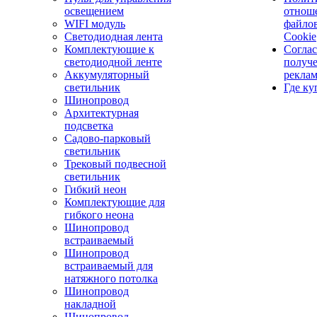
освещением
отнош
WIFI модуль
файло
Светодиодная лента
Cookie
Комплектующие к
Соглас
светодиодной ленте
получ
Аккумуляторный
рекла
светильник
Где ку
Шинопровод
Архитектурная
подсветка
Садово-парковый
светильник
Трековый подвесной
светильник
Гибкий неон
Комплектующие для
гибкого неона
Шинопровод
встраиваемый
Шинопровод
встраиваемый для
натяжного потолка
Шинопровод
накладной
Шинопровод