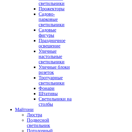
светильники
Прожекторы
Садово-
парковые
светильники
Садовые
фигуры
Праздничное
освещение
Уличные
настольные
светильники
Уличные блоки
розеток
Тротуарные
светильники
Фонари
Штативы
Светильники на
столбы
Майтони
Люстра
Подвесной
светильник
Потолочный