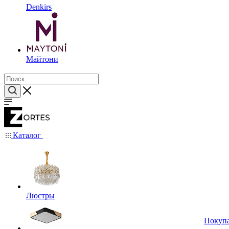
Denkirs
Майтони
Каталог
Люстры
Покуп