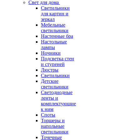
Свет для дома
Светильники
для картин и
зеркал
Мебельные
светильники
Настенные бра
Настольные
лампы
Ночники
Подсветка стен
и ступеней
Люстры
Светильники
Детские
светильники
Светодиодные
ленты и
комплектующие
к ним
Споты
Торшеры и
напольные
светильники
Точечные