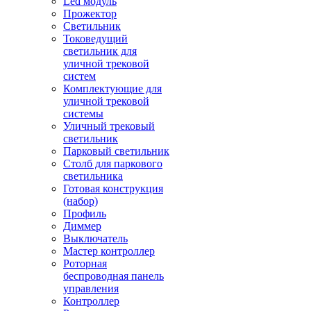
Led модуль
Прожектор
Светильник
Токоведущий
светильник для
уличной трековой
систем
Комплектующие для
уличной трековой
системы
Уличный трековый
светильник
Парковый светильник
Столб для паркового
светильника
Готовая конструкция
(набор)
Профиль
Диммер
Выключатель
Мастер контроллер
Роторная
беспроводная панель
управления
Контроллер