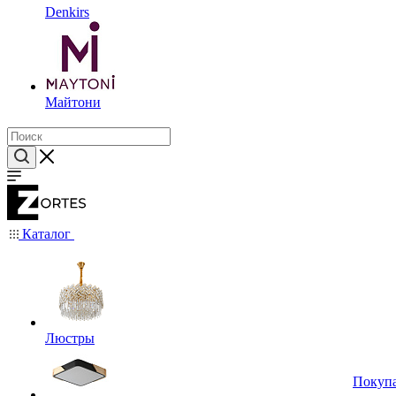
Denkirs
Майтони
Каталог
Люстры
Покуп