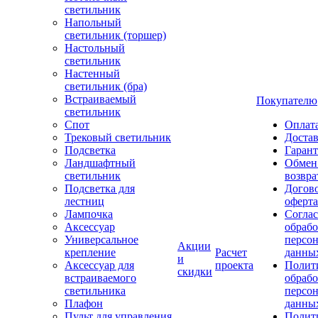
светильник
Напольный
светильник (торшер)
Настольный
светильник
Настенный
светильник (бра)
Встраиваемый
Покупателю
светильник
Спот
Оплат
Трековый светильник
Доста
Подсветка
Гаран
Ландшафтный
Обмен
светильник
возвра
Подсветка для
Догов
лестниц
оферта
Лампочка
Соглас
Аксессуар
обрабо
Универсальное
персо
Акции
крепление
Расчет
данны
и
Аксессуар для
проекта
Полит
скидки
встраиваемого
обраб
светильника
персо
Плафон
данны
Пульт для управления
Полит