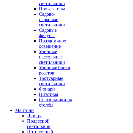
светильники
Прожекторы
Садово-
парковые
светильники
Садовые
фигуры
Праздничное
освещение
Уличные
настольные
светильники
Уличные блоки
розеток
Тротуарные
светильники
Фонари
Штативы
Светильники на
столбы
Майтони
Люстра
Подвесной
светильник
Потолочный