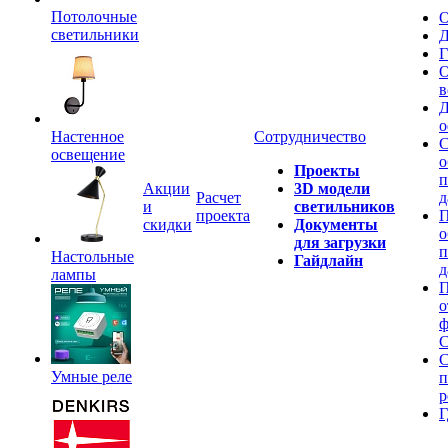
Потолочные
О
светильники
Д
Г
О
в
Д
о
Настенное
Сотрудничество
С
освещение
о
Проекты
п
Акции
3D модели
Расчет
д
и
светильников
проекта
П
скидки
Документы
о
для загрузки
п
Настольные
Гайдлайн
д
лампы
П
о
ф
C
С
Умные реле
п
р
Г