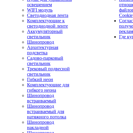
освещением
отнош
WIFI модуль
файло
Светодиодная лента
Cookie
Комплектующие к
Соглас
светодиодной ленте
получ
Аккумуляторный
рекла
светильник
Где ку
Шинопровод
Архитектурная
подсветка
Садово-парковый
светильник
Трековый подвесной
светильник
Гибкий неон
Комплектующие для
гибкого неона
Шинопровод
встраиваемый
Шинопровод
встраиваемый для
натяжного потолка
Шинопровод
накладной
Шинопровод