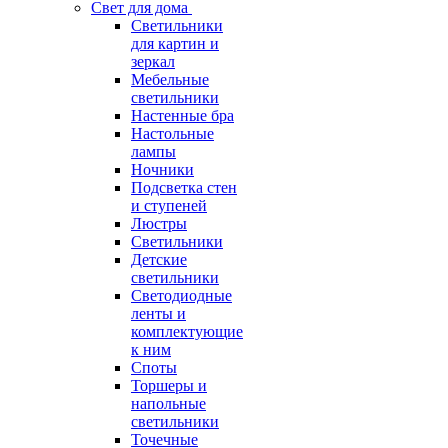
Свет для дома
Светильники
для картин и
зеркал
Мебельные
светильники
Настенные бра
Настольные
лампы
Ночники
Подсветка стен
и ступеней
Люстры
Светильники
Детские
светильники
Светодиодные
ленты и
комплектующие
к ним
Споты
Торшеры и
напольные
светильники
Точечные