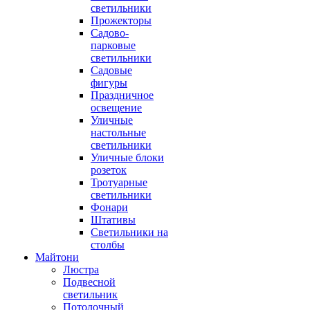
светильники
Прожекторы
Садово-
парковые
светильники
Садовые
фигуры
Праздничное
освещение
Уличные
настольные
светильники
Уличные блоки
розеток
Тротуарные
светильники
Фонари
Штативы
Светильники на
столбы
Майтони
Люстра
Подвесной
светильник
Потолочный