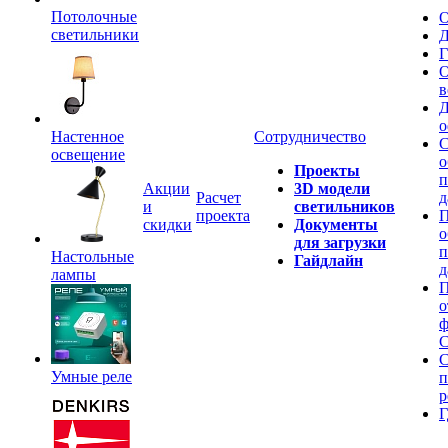
Потолочные
О
светильники
Д
Г
О
в
Д
о
Настенное
Сотрудничество
С
освещение
о
Проекты
п
Акции
3D модели
Расчет
д
и
светильников
проекта
П
скидки
Документы
о
для загрузки
п
Настольные
Гайдлайн
д
лампы
П
о
ф
C
С
Умные реле
п
р
Г