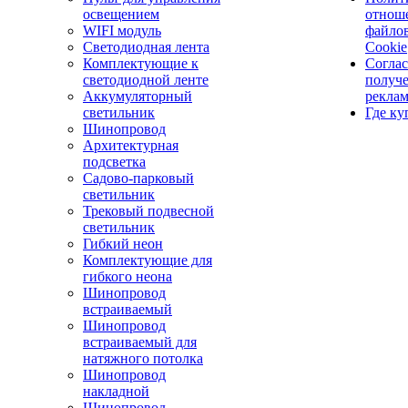
освещением
отнош
WIFI модуль
файло
Светодиодная лента
Cookie
Комплектующие к
Соглас
светодиодной ленте
получ
Аккумуляторный
рекла
светильник
Где ку
Шинопровод
Архитектурная
подсветка
Садово-парковый
светильник
Трековый подвесной
светильник
Гибкий неон
Комплектующие для
гибкого неона
Шинопровод
встраиваемый
Шинопровод
встраиваемый для
натяжного потолка
Шинопровод
накладной
Шинопровод