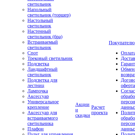
светильник
Напольный
светильник (торшер)
Настольный
светильник
Настенный
светильник (бра)
Встраиваемый
Покупателю
светильник
Спот
Оплат
Трековый светильник
Доста
Подсветка
Гаран
Ландшафтный
Обмен
светильник
возвра
Подсветка для
Догов
лестниц
оферта
Лампочка
Соглас
Аксессуар
обрабо
Универсальное
персо
Акции
крепление
Расчет
данны
и
Аксессуар для
проекта
Полит
скидки
встраиваемого
обраб
светильника
персо
Плафон
данны
Пульт для управления
Полит