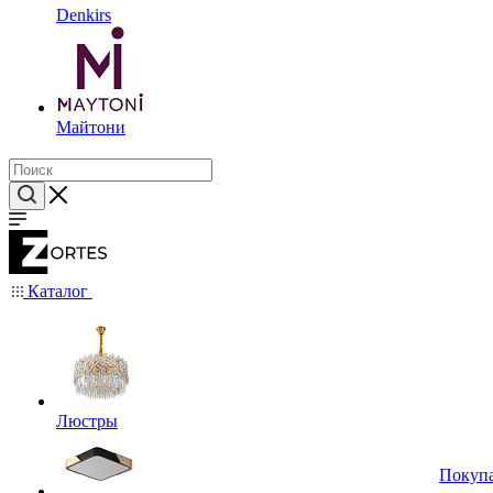
Denkirs
Майтони
Каталог
Люстры
Покуп