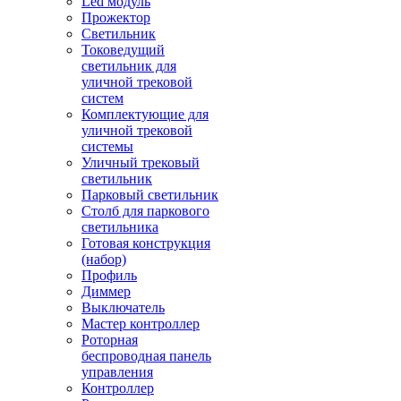
Led модуль
Прожектор
Светильник
Токоведущий
светильник для
уличной трековой
систем
Комплектующие для
уличной трековой
системы
Уличный трековый
светильник
Парковый светильник
Столб для паркового
светильника
Готовая конструкция
(набор)
Профиль
Диммер
Выключатель
Мастер контроллер
Роторная
беспроводная панель
управления
Контроллер