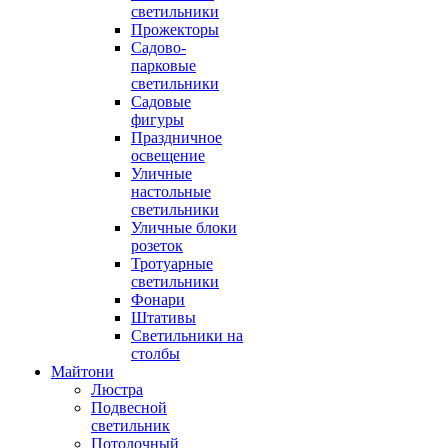
светильники
Прожекторы
Садово-
парковые
светильники
Садовые
фигуры
Праздничное
освещение
Уличные
настольные
светильники
Уличные блоки
розеток
Тротуарные
светильники
Фонари
Штативы
Светильники на
столбы
Майтони
Люстра
Подвесной
светильник
Потолочный