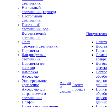
светильник
Напольный
светильник (торшер)
Настольный
светильник
Настенный
светильник (бра)
Встраиваемый
Покупателю
светильник
Спот
Оплат
Трековый светильник
Доста
Подсветка
Гаран
Ландшафтный
Обмен
светильник
возвра
Подсветка для
Догов
лестниц
оферта
Лампочка
Соглас
Аксессуар
обрабо
Универсальное
персо
Акции
крепление
Расчет
данны
и
Аксессуар для
проекта
Полит
скидки
встраиваемого
обраб
светильника
персо
Плафон
данны
Пульт для управления
Полит