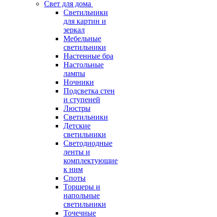
Свет для дома
Светильники
для картин и
зеркал
Мебельные
светильники
Настенные бра
Настольные
лампы
Ночники
Подсветка стен
и ступеней
Люстры
Светильники
Детские
светильники
Светодиодные
ленты и
комплектующие
к ним
Споты
Торшеры и
напольные
светильники
Точечные