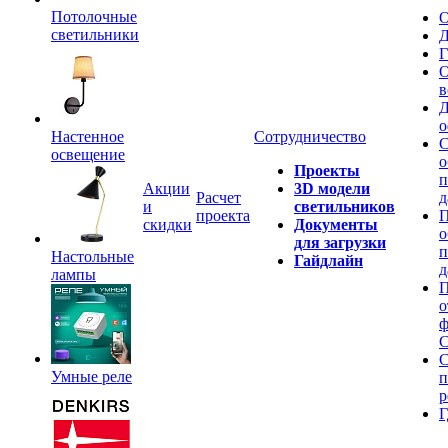
Потолочные
О
светильники
Д
Г
О
в
Д
о
Настенное
Сотрудничество
С
освещение
о
Проекты
п
Акции
3D модели
Расчет
д
и
светильников
проекта
П
скидки
Документы
о
для загрузки
п
Настольные
Гайдлайн
д
лампы
П
о
ф
C
С
Умные реле
п
р
Г