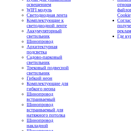
освещением
отнош
WIFI модуль
файло
Светодиодная лента
Cookie
Комплектующие к
Соглас
светодиодной ленте
получ
Аккумуляторный
рекла
светильник
Где ку
Шинопровод
Архитектурная
подсветка
Садово-парковый
светильник
Трековый подвесной
светильник
Гибкий неон
Комплектующие для
гибкого неона
Шинопровод
встраиваемый
Шинопровод
встраиваемый для
натяжного потолка
Шинопровод
накладной
Шинопровод