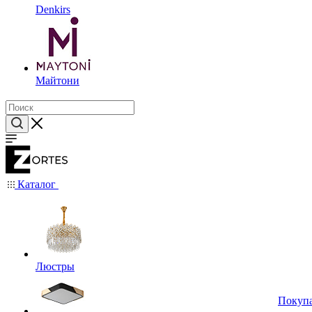
Denkirs
Майтони
Каталог
Люстры
Покуп