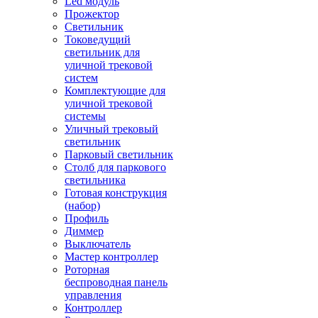
Led модуль
Прожектор
Светильник
Токоведущий
светильник для
уличной трековой
систем
Комплектующие для
уличной трековой
системы
Уличный трековый
светильник
Парковый светильник
Столб для паркового
светильника
Готовая конструкция
(набор)
Профиль
Диммер
Выключатель
Мастер контроллер
Роторная
беспроводная панель
управления
Контроллер