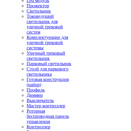
Led модуль
Прожектор
Светильник
Токоведущий
светильник для
уличной трековой
систем
Комплектующие для
уличной трековой
системы
Уличный трековый
светильник
Парковый светильник
Столб для паркового
светильника
Готовая конструкция
(набор)
Профиль
Диммер
Выключатель
Мастер контроллер
Роторная
беспроводная панель
управления
Контроллер