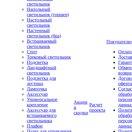
светильник
Напольный
светильник (торшер)
Настольный
светильник
Настенный
светильник (бра)
Встраиваемый
Покупателю
светильник
Спот
Оплат
Трековый светильник
Доста
Подсветка
Гаран
Ландшафтный
Обмен
светильник
возвра
Подсветка для
Догов
лестниц
оферта
Лампочка
Соглас
Аксессуар
обрабо
Универсальное
персо
Акции
крепление
Расчет
данны
и
Аксессуар для
проекта
Полит
скидки
встраиваемого
обраб
светильника
персо
Плафон
данны
Пульт для управления
Полит