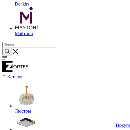
Denkirs
Майтони
Каталог
Люстры
Покуп