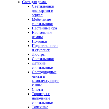
Свет для дома
Светильники
для картин и
зеркал
Мебельные
светильники
Настенные бра
Настольные
лампы
Ночники
Подсветка стен
и ступеней
Люстры
Светильники
Детские
светильники
Светодиодные
ленты и
комплектующие
к ним
Споты
Торшеры и
напольные
светильники
Точечные