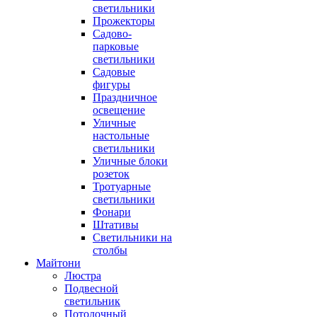
светильники
Прожекторы
Садово-
парковые
светильники
Садовые
фигуры
Праздничное
освещение
Уличные
настольные
светильники
Уличные блоки
розеток
Тротуарные
светильники
Фонари
Штативы
Светильники на
столбы
Майтони
Люстра
Подвесной
светильник
Потолочный