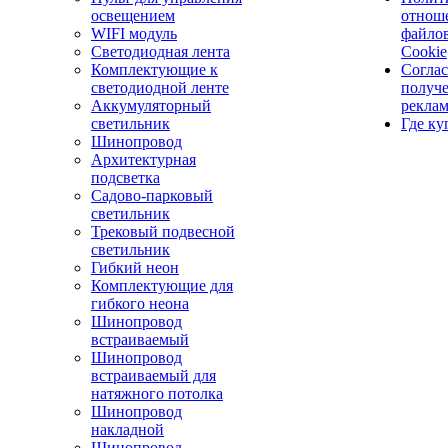
освещением
отнош
WIFI модуль
файло
Светодиодная лента
Cookie
Комплектующие к
Соглас
светодиодной ленте
получ
Аккумуляторный
рекла
светильник
Где ку
Шинопровод
Архитектурная
подсветка
Садово-парковый
светильник
Трековый подвесной
светильник
Гибкий неон
Комплектующие для
гибкого неона
Шинопровод
встраиваемый
Шинопровод
встраиваемый для
натяжного потолка
Шинопровод
накладной
Шинопровод