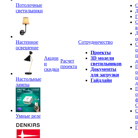
Потолочные
О
светильники
Д
Г
О
в
Д
о
Настенное
Сотрудничество
С
освещение
о
Проекты
п
Акции
3D модели
Расчет
д
и
светильников
проекта
П
скидки
Документы
о
для загрузки
п
Настольные
Гайдлайн
д
лампы
П
о
ф
C
С
Умные реле
п
р
Г