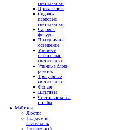
светильники
Прожекторы
Садово-
парковые
светильники
Садовые
фигуры
Праздничное
освещение
Уличные
настольные
светильники
Уличные блоки
розеток
Тротуарные
светильники
Фонари
Штативы
Светильники на
столбы
Майтони
Люстра
Подвесной
светильник
Потолочный