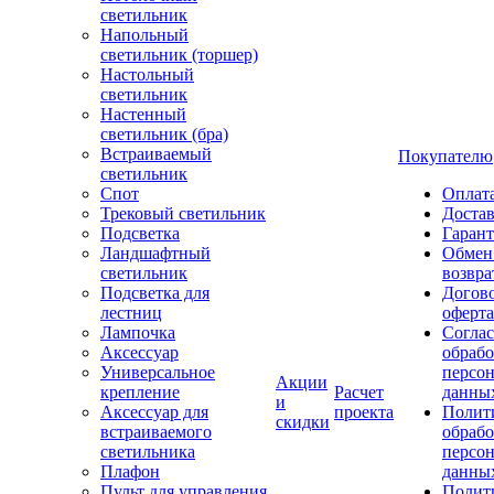
светильник
Напольный
светильник (торшер)
Настольный
светильник
Настенный
светильник (бра)
Встраиваемый
Покупателю
светильник
Спот
Оплат
Трековый светильник
Доста
Подсветка
Гаран
Ландшафтный
Обмен
светильник
возвра
Подсветка для
Догов
лестниц
оферта
Лампочка
Соглас
Аксессуар
обрабо
Универсальное
персо
Акции
крепление
Расчет
данны
и
Аксессуар для
проекта
Полит
скидки
встраиваемого
обраб
светильника
персо
Плафон
данны
Пульт для управления
Полит