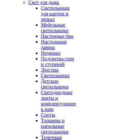
Свет для дома
Светильники
для картин и
зеркал
Мебельные
светильники
Настенные бра
Настольные
лампы
Ночники
Подсветка стен
и ступеней
Люстры
Светильники
Детские
светильники
Светодиодные
ленты и
комплектующие
к ним
Споты
Торшеры и
напольные
светильники
Точечные