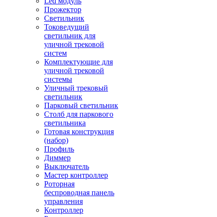
Led модуль
Прожектор
Светильник
Токоведущий
светильник для
уличной трековой
систем
Комплектующие для
уличной трековой
системы
Уличный трековый
светильник
Парковый светильник
Столб для паркового
светильника
Готовая конструкция
(набор)
Профиль
Диммер
Выключатель
Мастер контроллер
Роторная
беспроводная панель
управления
Контроллер