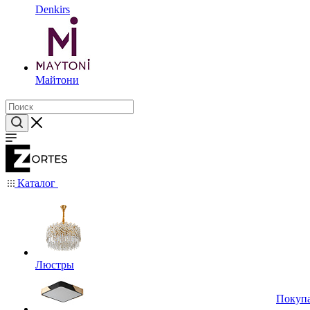
Denkirs
Майтони
Каталог
Люстры
Покуп