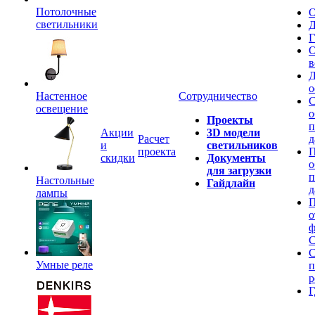
Потолочные
О
светильники
Д
Г
О
в
Д
о
Настенное
Сотрудничество
С
освещение
о
Проекты
п
Акции
3D модели
Расчет
д
и
светильников
проекта
П
скидки
Документы
о
для загрузки
п
Настольные
Гайдлайн
д
лампы
П
о
ф
C
С
Умные реле
п
р
Г